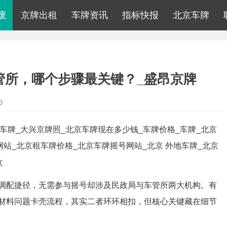
废
京牌出租
车牌资讯
指标快报
北京车牌
管所，哪个步骤最关键？_盛昂京牌
0
车牌_大兴京牌照_北京车牌现在多少钱_车牌价格_车牌_北京
网站_北京租车牌价格_北京车牌摇号网站_北京 外地车牌_北京
京
调配捷径，无需参与摇号却涉及民政局与车管所两大机构。有
材料问题卡壳流程，其实二者环环相扣，但核心关键藏在细节