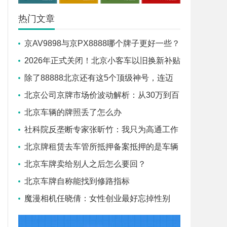
热门文章
京AV9898与京PX8888哪个牌子更好一些？
_盛昂京牌
2026年正式关闭！北京小客车以旧换新补贴
政策要进入倒计时了！
除了88888北京还有这5个顶级神号，连迈
巴赫见了都得让路！_盛昂京牌
北京公司京牌市场价波动解析：从30万到百
万的价值密码！_盛昂京牌
北京车辆的牌照丢了怎么办
社科院反垄断专家张昕竹：我只为高通工作
北京牌租赁去车管所抵押备案抵押的是车辆
还是京牌？_盛昂京牌
北京车牌卖给别人之后怎么要回？
北京车牌自称能找到修路指标
魔漫相机任晓倩：女性创业最好忘掉性别