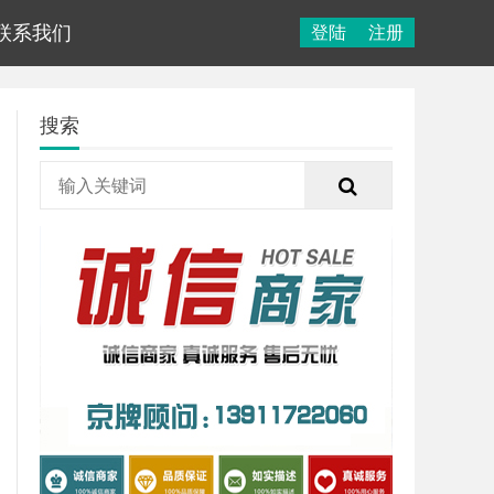
联系我们
登陆
注册
搜索