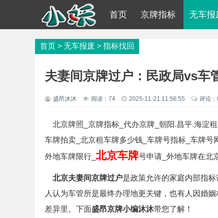
首页
京牌指标
无车报
首页
>
无车报废
>
指标找回
夫妻间京牌过户：民政局vs车
盛昂沐沐
阅读：
74
2025-11-21 11:56:55
评论：
北京牌照_京牌指标_代办京牌_朝阳.昌平.海淀租
车牌拍卖_北京租车牌多少钱_车牌号指标_车牌号
北京车牌
外地车牌限行_
号申请_外地车牌在北
北京夫妻间京牌过户
是政策允许的家庭内部指标
人认为车管所是最终办理地更关键，也有人因婚姻
差异里。下面
盛昂京牌小编沐沐
带您了解！