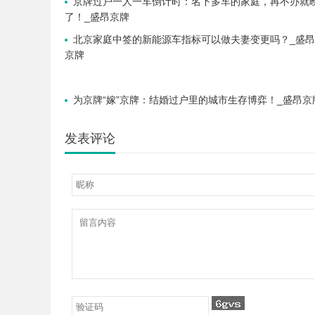
京牌过户一人一车倒计时：名下多车的家庭，再不办就
了！_盛昂京牌
北京家庭中签的新能源车指标可以做夫妻变更吗？_盛昂
京牌
为京牌“嫁”京牌：结婚过户里的城市生存博弈！_盛昂京
发表评论