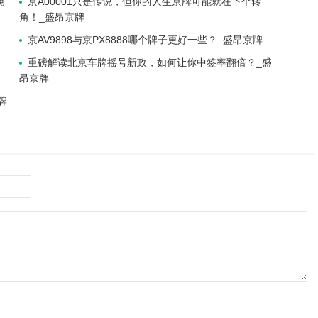
晚
京A00001只是传说，但你的人生京牌可能就在下个转
角！_盛昂京牌
京AV9898与京PX8888哪个牌子更好一些？_盛昂京牌
重磅解读北京车牌摇号新政，如何让你中签率翻倍？_盛
昂京牌
牌