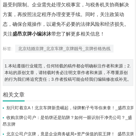
题受到限制。企业需先处理欠税事宜，与税务机关协商解决
方案，再按照法定程序办理变更手续。同时，关注政策动
态，确保合规操作，以避免不必要的法律风险和经济损失。
关注
盛昂京牌小编沐沐
带您了解更多相关信息！
标签:
北京结婚京牌_北京车牌_京牌靓号_京牌价格热线
1.本站遵循行业规范，任何转载的稿件都会明确标注作者和来源；2.
本站的原创文章，请转载时务必注明文章作者和来源，不尊重原创
的行为我们将追究责任；3.作者投稿可能会经我们编辑修改或补充。
相关文章
别只盯着京A！北京车牌新贵崛起，绿牌豹子号等你来拿！_盛昂京牌
收购京牌公司户：是馅饼还是陷阱？如何一眼识别干净壳公司？_盛
昂京牌
北京公司户京牌，竟是企业商务破局+资产保值的双王牌！_盛昂京牌