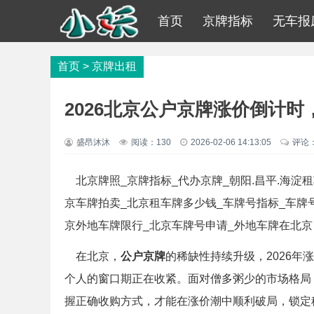
首页
京牌指标
无车报
首页
>
京牌出租
2026北京公户京牌涨价倒计
盛昂沐沐
阅读：
130
2026-02-06 14:13:05
评论
北京牌照_京牌指标_代办京牌_朝阳.昌平.海淀租
京车牌拍卖_北京租车牌多少钱_车牌号指标_车牌
京外地车牌限行_北京车牌号申请_外地车牌在北京
在北京，
公户京牌
的稀缺性持续升级，2026
个人的窗口期正在收紧。面对僧多粥少的市场格局
握正确收购方式，才能在涨价潮中顺利破局，锁定