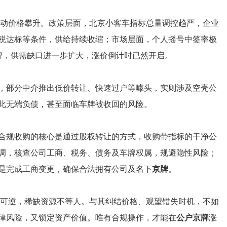
推动价格攀升。政策层面，北京小客车指标总量调控趋严，企业
税达标等条件，供给持续收缩；市场层面，个人摇号中签率极
牌，供需缺口进一步扩大，涨价倒计时已然开启。
，部分中介推出低价转让、快速过户等噱头，实则涉及空壳公
此无端负债，甚至面临车牌被收回的风险。
合规收购的核心是通过股权转让的方式，收购带指标的干净公
调，核查公司工商、税务、债务及车牌权属，规避隐性风险；
是完成工商变更，确保合法拥有公司及名下
京牌
。
价不可逆，稀缺资源不等人。与其纠结价格、观望错失时机，不如
律风险，又锁定资产价值。唯有合规操作，才能在
公户京牌
涨