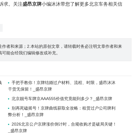
诉求。关注
盛昂京牌
小编沐沐带您了解更多北京车务相关信
注作者和来源；2.本站的原创文章，请转载时务必注明文章作者和来
稿可能会经我们编辑修改或补充。
钱
手把手教你！京牌结婚过户材料、流程、时限，盛昂沐沐
干货无保留！_盛昂京牌
北京靓号车牌京AAA555价值究竟能到多少？_盛昂京牌
别再死磕摇号！京牌曲线获取全攻略：租赁过户公司牌利
弊分析！_盛昂京牌
2026北京公户京牌涨价倒计时，合规收购才是破局关键！
_盛昂京牌