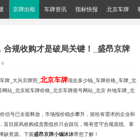
废
京牌出租
车牌资讯
指标快报
北京车牌
时，合规收购才是破局关键！_盛昂京牌
：0
北京车牌
车牌_大兴京牌照_
现在多少钱_车牌价格_车牌_北
号网站_北京租车牌价格_北京车牌摇号网站_北京 外地车牌_北
年涨价信号已全面释放，市场报价稳步攀升，留给有需求的企业和
，盲目跟风收购或贪图低价只会踩坑，唯有坚守合规底线、掌
稀缺资源。下面
盛昂京牌小编沐沐
带您了解！