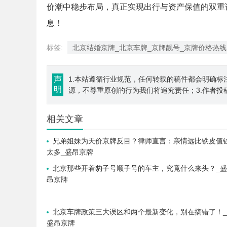
价潮中稳步布局，真正实现出行与资产保值的双重
息！
标签:
北京结婚京牌_北京车牌_京牌靓号_京牌价格热线
声
1.本站遵循行业规范，任何转载的稿件都会明确标
明
源，不尊重原创的行为我们将追究责任；3.作者投
相关文章
兄弟姐妹为天价京牌反目？律师直言：亲情远比铁皮值
太多_盛昂京牌
北京那些开着豹子号顺子号的车主，究竟什么来头？_盛
昂京牌
北京车牌政策三大误区和两个最新变化，别在搞错了！_
盛昂京牌