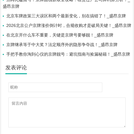
盛昂京牌
北京车牌政策三大误区和两个最新变化，别在搞错了！_盛昂京牌
2026北京公户京牌涨价倒计时，合规收购才是破局关键！_盛昂京牌
在北京开什么车不重要，关键是京牌号要够靓！_盛昂京牌
京牌继承等于中大奖？法定顺序外的隐形争夺战！_盛昂京牌
手把手教你淘到心仪的京牌靓号：避坑指南与捡漏秘籍！_盛昂京牌
发表评论