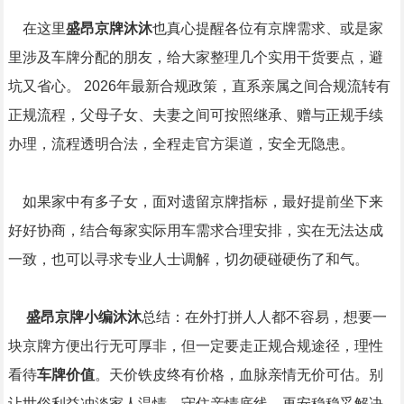
在这里
盛昂京牌沐沐
也真心提醒各位有京牌需求、或是家
里涉及车牌分配的朋友，给大家整理几个实用干货要点，避
坑又省心。 2026年最新合规政策，直系亲属之间合规流转有
正规流程，父母子女、夫妻之间可按照继承、赠与正规手续
办理，流程透明合法，全程走官方渠道，安全无隐患。
如果家中有多子女，面对遗留京牌指标，最好提前坐下来
好好协商，结合每家实际用车需求合理安排，实在无法达成
一致，也可以寻求专业人士调解，切勿硬碰硬伤了和气。
盛昂京牌小编沐沐
总结：在外打拼人人都不容易，想要一
块京牌方便出行无可厚非，但一定要走正规合规途径，理性
看待
车牌价值
。天价铁皮终有价格，血脉亲情无价可估。别
让世俗利益冲淡家人温情，守住亲情底线，再安稳稳妥解决