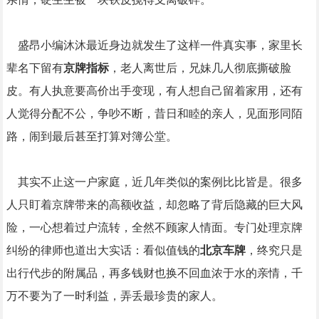
盛昂小编沐沐最近身边就发生了这样一件真实事，家里长
辈名下留有
京牌指标
，老人离世后，兄妹几人彻底撕破脸
皮。有人执意要高价出手变现，有人想自己留着家用，还有
人觉得分配不公，争吵不断，昔日和睦的亲人，见面形同陌
路，闹到最后甚至打算对簿公堂。
其实不止这一户家庭，近几年类似的案例比比皆是。很多
人只盯着京牌带来的高额收益，却忽略了背后隐藏的巨大风
险，一心想着过户流转，全然不顾家人情面。专门处理京牌
纠纷的律师也道出大实话：看似值钱的
北京车牌
，终究只是
出行代步的附属品，再多钱财也换不回血浓于水的亲情，千
万不要为了一时利益，弄丢最珍贵的家人。