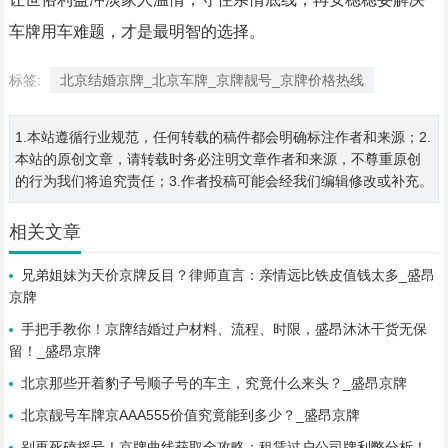
车牌用车难题，才是最明智的选择。
标签:
北京结婚京牌_北京车牌_京牌靓号_京牌价格热线
1.本站遵循行业规范，任何转载的稿件都会明确标注作者和来源；2.
本站的原创文章，请转载时务必注明文章作者和来源，不尊重原创
的行为我们将追究责任；3.作者投稿可能会经我们编辑修改或补充。
相关文章
兄弟姐妹为天价京牌反目？律师直言：亲情远比铁皮值钱太多_盛昂
京牌
手把手教你！京牌结婚过户材料、流程、时限，盛昂沐沐干货无保
留！_盛昂京牌
北京那些开着豹子号顺子号的车主，究竟什么来头？_盛昂京牌
北京靓号车牌京AAA555价值究竟能到多少？_盛昂京牌
别再死磕摇号！京牌曲线获取全攻略：租赁过户公司牌利弊分析！_