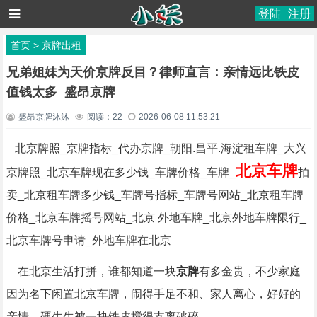
登陆
注册
首页
>
京牌出租
兄弟姐妹为天价京牌反目？律师直言：亲情远比铁皮
值钱太多_盛昂京牌
盛昂京牌沐沐
阅读：
22
2026-06-08 11:53:21
北京牌照_京牌指标_代办京牌_朝阳.昌平.海淀租车牌_大兴
北京车牌
京牌照_北京车牌现在多少钱_车牌价格_车牌_
拍
卖_北京租车牌多少钱_车牌号指标_车牌号网站_北京租车牌
价格_北京车牌摇号网站_北京 外地车牌_北京外地车牌限行_
北京车牌号申请_外地车牌在北京
在北京生活打拼，谁都知道一块
京牌
有多金贵，不少家庭
因为名下闲置北京车牌，闹得手足不和、家人离心，好好的
亲情，硬生生被一块铁皮搅得支离破碎。