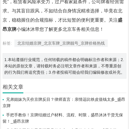
先”，租赁看风险承受力，过户看家庭条件，公司牌看经营需
求。与其盲目跟风，不如结合自身情况精准选择，毕竟在北
京，稳稳握住的合规指标，才比短暂的便利更重要。关注
盛
昂京牌
小编沐沐带您了解更多北京车务相关信息！
标签:
北京结婚京牌_北京车牌_京牌靓号_京牌价格热线
1.本站遵循行业规范，任何转载的稿件都会明确标注作者和来源；2.
本站的原创文章，请转载时务必注明文章作者和来源，不尊重原创
的行为我们将追究责任；3.作者投稿可能会经我们编辑修改或补充。
相关文章
兄弟姐妹为天价京牌反目？律师直言：亲情远比铁皮值钱太多_盛昂
京牌
手把手教你！京牌结婚过户材料、流程、时限，盛昂沐沐干货无保
留！_盛昂京牌