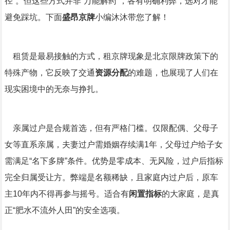
径”。但这些方式并非“万能解药”，各有明确利弊，选对才能
避免踩坑。下面
盛昂京牌
小编沐沐带您了解！
租赁是最易接触的方式，租京牌现象是北京限牌政策下的
特殊产物，它反映了交通
资源分配
的难题，也展现了人们在
现实困境中的无奈与挣扎。
亲属过户是合规首选，但有严格门槛。仅限配偶、父母子
女等直系亲属，夫妻过户需婚姻存续满1年，父母过户给子女
需满足“名下多牌”条件。优势是零成本、无风险，过户后指标
完全归属受让方。弊端是名额稀缺，且家庭内过户后，原车
主10年内不得再参与摇号。适合有
闲置指标
的大家庭，是真
正“肥水不流外人田”的安全选项。