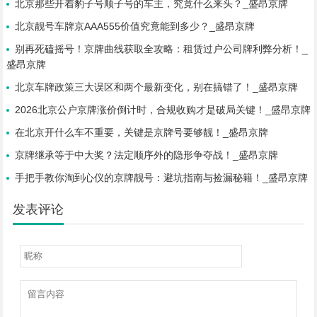
北京那些开着豹子号顺子号的车主，究竟什么来头？_盛昂京牌
北京靓号车牌京AAA555价值究竟能到多少？_盛昂京牌
别再死磕摇号！京牌曲线获取全攻略：租赁过户公司牌利弊分析！_
盛昂京牌
北京车牌政策三大误区和两个最新变化，别在搞错了！_盛昂京牌
2026北京公户京牌涨价倒计时，合规收购才是破局关键！_盛昂京牌
在北京开什么车不重要，关键是京牌号要够靓！_盛昂京牌
京牌继承等于中大奖？法定顺序外的隐形争夺战！_盛昂京牌
手把手教你淘到心仪的京牌靓号：避坑指南与捡漏秘籍！_盛昂京牌
发表评论