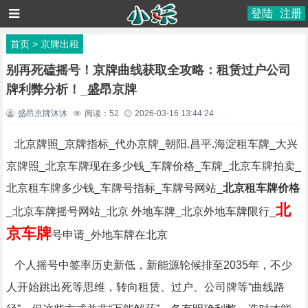
登陆
注册
首页
>
京牌出租
别再死磕摇号！京牌曲线获取全攻略：租赁过户公司
牌利弊分析！_盛昂京牌
盛昂京牌沐沐
阅读：
52
2026-03-16 13:44:24
北京牌照_京牌指标_代办京牌_朝阳.昌平.海淀租车牌_大兴
京牌照_北京车牌现在多少钱_车牌价格_车牌_北京车牌拍卖_
北京租车牌多少钱_车牌号指标_车牌号网站_
北京租车牌价格
北
_北京车牌摇号网站_北京 外地车牌_北京外地车牌限行_
京车牌
号申请_外地车牌在北京
个人摇号中签率历史新低，新能源轮候排至2035年，不少
人开始跳出死等思维，转向租赁、过户、公司牌等“曲线路