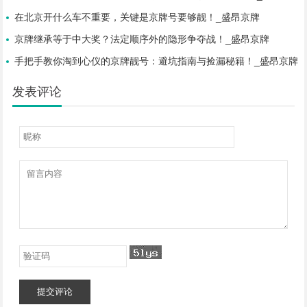
在北京开什么车不重要，关键是京牌号要够靓！_盛昂京牌
京牌继承等于中大奖？法定顺序外的隐形争夺战！_盛昂京牌
手把手教你淘到心仪的京牌靓号：避坑指南与捡漏秘籍！_盛昂京牌
发表评论
提交评论