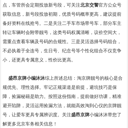
点，车管所会定期投放新号段，可关注
北京交警
官方公众号
获取信息，新号段投放初期，优质号码概率更高，建议提前
备好资料在线抢号。二是关注二手车市场带号车，部分车主
转让车辆时会附带靓号，这类号码权属清晰，议价空间大，
需重点查看车辆及号码的合规性。三是灵活选择号码组合，
不必执着于全连号，生日号、纪念号等个性化组合不仅竞争
小，还更具专属意义，性价比更高。
盛昂京牌小编沐沐
综上所述总结：淘京牌靓号的核心是合
规优先、理性选择。牢记正规渠道是前提，避坑技巧是保
障，捡漏秘籍是助力。按照这份指南，提前做好功课，精准
避开陷阱，灵活运用捡漏方法，就能高效淘到心仪的京牌靓
号，让爱车更具专属辨识度。关注
盛昂京牌
小编沐沐带您了
解更多北京车务相关信息！