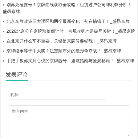
别再死磕摇号！京牌曲线获取全攻略：租赁过户公司牌利弊分析！_
盛昂京牌
北京车牌政策三大误区和两个最新变化，别在搞错了！_盛昂京牌
2026北京公户京牌涨价倒计时，合规收购才是破局关键！_盛昂京牌
在北京开什么车不重要，关键是京牌号要够靓！_盛昂京牌
京牌继承等于中大奖？法定顺序外的隐形争夺战！_盛昂京牌
手把手教你淘到心仪的京牌靓号：避坑指南与捡漏秘籍！_盛昂京牌
发表评论