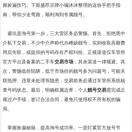
握捡漏技巧。下面盛昂京牌小编沐沐整理的这份手把手指
南，帮你少走弯路，顺利淘到专属靓号。
避坑是淘号第一步，三大雷区务必警惕。首先，拒绝黑中
介私下交易，不少中介声称代办稀缺靓号，实则收取高额费
用后失联，或提供的号码存在产权纠纷。正规渠道仅车管所
官方平台及备案的二手车
交易市场
，其余渠道一律规避。其
次，警惕低价陷阱，低于市场价的靓号多为问题号，可能关
联抵押、违章未处理等隐患，交易前务必通过车管所系统核
查号码状态。最后，明确权属边界，个人
靓号交易
需完成正
规过户手续，签订合法合同，避免只使用权不所有权的骗
局。
掌握捡漏秘籍，提高淘号成功率。一是盯紧官方放号节