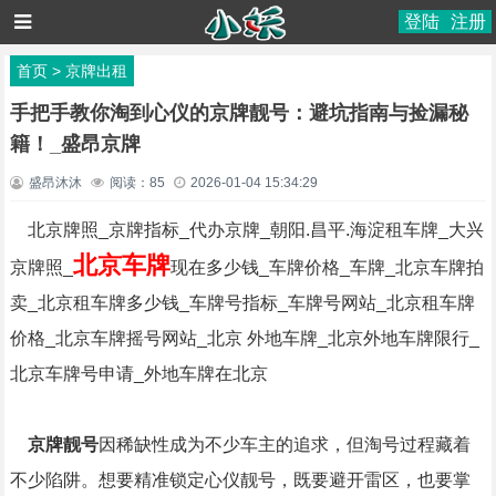
登陆
注册
首页
>
京牌出租
手把手教你淘到心仪的京牌靓号：避坑指南与捡漏秘
籍！_盛昂京牌
盛昂沐沐
阅读：
85
2026-01-04 15:34:29
北京牌照_京牌指标_代办京牌_朝阳.昌平.海淀租车牌_大兴
北京车牌
京牌照_
现在多少钱_车牌价格_车牌_北京车牌拍
卖_北京租车牌多少钱_车牌号指标_车牌号网站_北京租车牌
价格_北京车牌摇号网站_北京 外地车牌_北京外地车牌限行_
北京车牌号申请_外地车牌在北京
京牌靓号
因稀缺性成为不少车主的追求，但淘号过程藏着
不少陷阱。想要精准锁定心仪靓号，既要避开雷区，也要掌