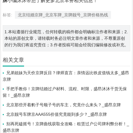
牌
小编沐沐带您了解更多北京车务相关信息！
标签:
北京结婚京牌_北京车牌_京牌靓号_京牌价格热线
1.本站遵循行业规范，任何转载的稿件都会明确标注作者和来源；2.
本站的原创文章，请转载时务必注明文章作者和来源，不尊重原创
的行为我们将追究责任；3.作者投稿可能会经我们编辑修改或补充。
相关文章
兄弟姐妹为天价京牌反目？律师直言：亲情远比铁皮值钱太多_盛昂
京牌
手把手教你！京牌结婚过户材料、流程、时限，盛昂沐沐干货无保
留！_盛昂京牌
北京那些开着豹子号顺子号的车主，究竟什么来头？_盛昂京牌
北京靓号车牌京AAA555价值究竟能到多少？_盛昂京牌
别再死磕摇号！京牌曲线获取全攻略：租赁过户公司牌利弊分析！_
盛昂京牌