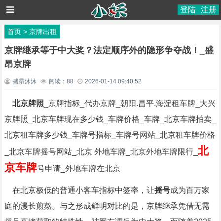
登陆
注册
首页
>
京牌出租
京牌继承等于中大奖？法定顺序外的隐形争夺战！_盛
昂京牌
盛昂沐沐
阅读：
88
2026-01-14 09:40:52
北京牌照
_京牌指标_代办京牌_朝阳.昌平.海淀租车牌_大兴
京牌照_北京车牌现在多少钱_车牌价格_车牌_北京车牌拍卖_
北京租车牌多少钱_车牌号指标_车牌号网站_北京租车牌价格
北
_北京车牌摇号网站_北京 外地车牌_北京外地车牌限行_
京车牌
号申请_外地车牌在北京
在北京极低的普通小客车指标中签率，让
摇号
成为百万家
庭的漫长煎熬。与之形成鲜明对比的是，京牌继承凭借无需