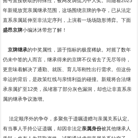
摇号直接获取的特殊性，被网友调侃为中大奖。而随着2025
年新规放宽亲属继承范围，这场围绕京牌的争夺，已从法定
直系亲属延伸至非法定序列，上演着一场场隐形博弈。下面
盛昂京牌
小编沐沐带您了解！
京牌继承
的中奖属性，源于指标的极度稀缺。对摇了数年
仍未中签的人而言，继承得来的京牌不仅省去了无尽等待，
更意味着解决了通勤、就医、育儿等刚性出行需求。但这份
幸运的背后，是政策红线与亲情利益的碰撞。新规将合法继
承亲属扩至12类，虽堵塞了部分灰色漏洞，却也让非直系亲
属的继承争议激增。
法定顺序外的争夺，多聚焦于遗嘱遗赠与亲属关系认定。
有当事人手持公证遗嘱，却因非法定
亲属身份
被其他继承人