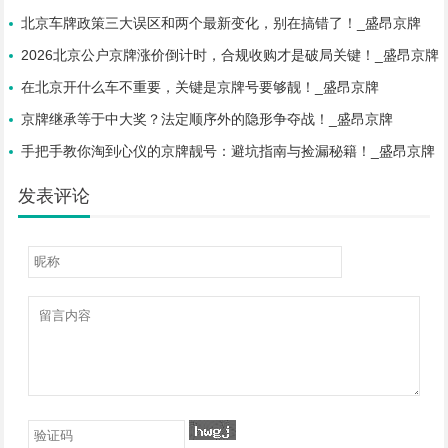
北京车牌政策三大误区和两个最新变化，别在搞错了！_盛昂京牌
2026北京公户京牌涨价倒计时，合规收购才是破局关键！_盛昂京牌
在北京开什么车不重要，关键是京牌号要够靓！_盛昂京牌
京牌继承等于中大奖？法定顺序外的隐形争夺战！_盛昂京牌
手把手教你淘到心仪的京牌靓号：避坑指南与捡漏秘籍！_盛昂京牌
发表评论