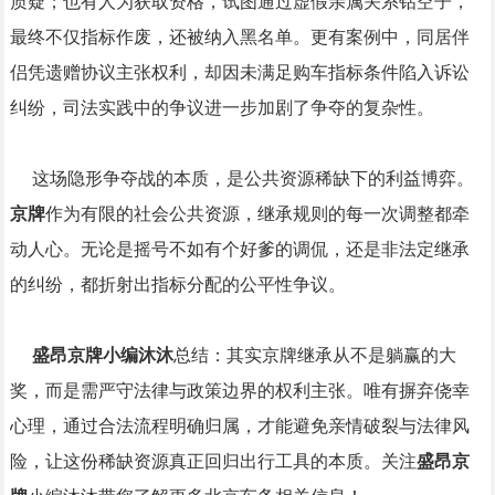
质疑；也有人为获取资格，试图通过虚假亲属关系钻空子，
最终不仅指标作废，还被纳入黑名单。更有案例中，同居伴
侣凭遗赠协议主张权利，却因未满足购车指标条件陷入诉讼
纠纷，司法实践中的争议进一步加剧了争夺的复杂性。
这场隐形争夺战的本质，是公共资源稀缺下的利益博弈。
京牌
作为有限的社会公共资源，继承规则的每一次调整都牵
动人心。无论是摇号不如有个好爹的调侃，还是非法定继承
的纠纷，都折射出指标分配的公平性争议。
盛昂京牌小编沐沐
总结：其实京牌继承从不是躺赢的大
奖，而是需严守法律与政策边界的权利主张。唯有摒弃侥幸
心理，通过合法流程明确归属，才能避免亲情破裂与法律风
险，让这份稀缺资源真正回归出行工具的本质。关注
盛昂京